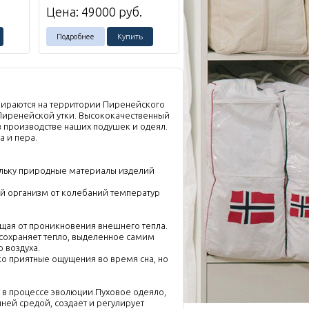
Цена:
49000
руб.
Подробнее
Купить
обираются на территории Пиренейского
 Пиренейской утки. Высококачественный
в производстве наших подушек и одеял.
а и пера.
ольку природные материалы изделий
й организм от колебаний температур
ищая от проникновения внешнего тепла.
 сохраняет тепло, выделенное самим
 воздуха.
ко приятные ощущения во время сна, но
т в процессе эволюции.Пуховое одеяло,
ней средой, создает и регулирует