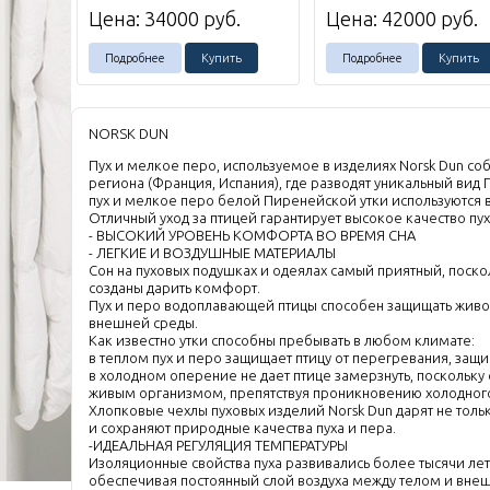
Цена:
34000
руб.
Цена:
42000
руб.
Подробнее
Купить
Подробнее
Купить
NORSK DUN
Пух и мелкое перо, используемое в изделиях Norsk Dun с
региона (Франция, Испания), где разводят уникальный вид
пух и мелкое перо белой Пиренейской утки используются 
Отличный уход за птицей гарантирует высокое качество пух
- ВЫСОКИЙ УРОВЕНЬ КОМФОРТА ВО ВРЕМЯ СНА
- ЛЕГКИЕ И ВОЗДУШНЫЕ МАТЕРИАЛЫ
Сон на пуховых подушках и одеялах самый приятный, поск
созданы дарить комфорт.
Пух и перо водоплавающей птицы способен защищать живо
внешней среды.
Как известно утки способны пребывать в любом климате:
в теплом пух и перо защищает птицу от перегревания, защ
в холодном оперение не дает птице замерзнуть, поскольку
живым организмом, препятствуя проникновению холодного
Хлопковые чехлы пуховых изделий Norsk Dun дарят не толь
и сохраняют природные качества пуха и пера.
-ИДЕАЛЬНАЯ РЕГУЛЯЦИЯ ТЕМПЕРАТУРЫ
Изоляционные свойства пуха развивались более тысячи ле
обеспечивая постоянный слой воздуха между телом и внеш